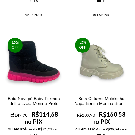
juros
juros
ESPIAR
ESPIAR
15
%
15
%
OFF
OFF
Bota Novopé Baby Forrada
Bota Coturno Molekinha
Brilho Lycra Menina Preto
Napa Berlim Menina Branco
Off
R$114,68
R$160,58
R$149,90
R$209,90
no PIX
no PIX
ou em até:
ou em até:
6
x de
R$21,24
sem
6
x de
R$29,74
sem
juros
juros