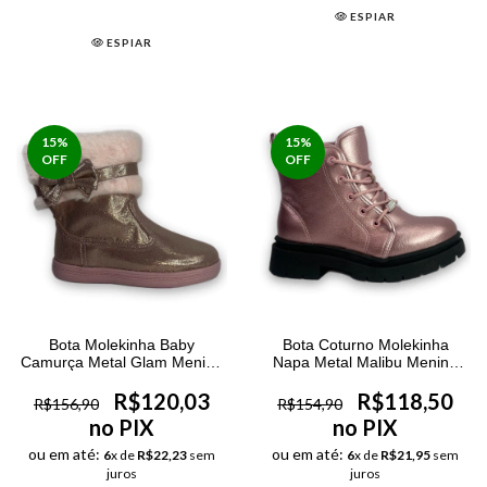
ESPIAR
ESPIAR
15
%
15
%
OFF
OFF
Bota Molekinha Baby
Bota Coturno Molekinha
Camurça Metal Glam Menina
Napa Metal Malibu Menina
Rosa
Rosa
R$120,03
R$118,50
R$156,90
R$154,90
no PIX
no PIX
ou em até:
ou em até:
6
x de
R$22,23
sem
6
x de
R$21,95
sem
juros
juros