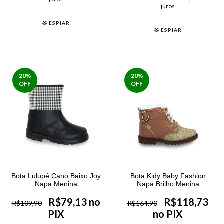
juros
ESPIAR
ESPIAR
20
%
20
%
OFF
OFF
Bota Lulupé Cano Baixo Joy
Bota Kidy Baby Fashion
Napa Menina
Napa Brilho Menina
R$79,13 no
R$118,73
R$109,90
R$164,90
PIX
no PIX