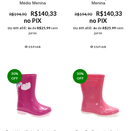
Médio Menina
Menina
R$140,33
R$140,33
R$194,90
R$194,90
no PIX
no PIX
ou em até:
ou em até:
6
x de
R$25,99
sem
6
x de
R$25,99
sem
juros
juros
ESPIAR
ESPIAR
30
%
30
%
OFF
OFF