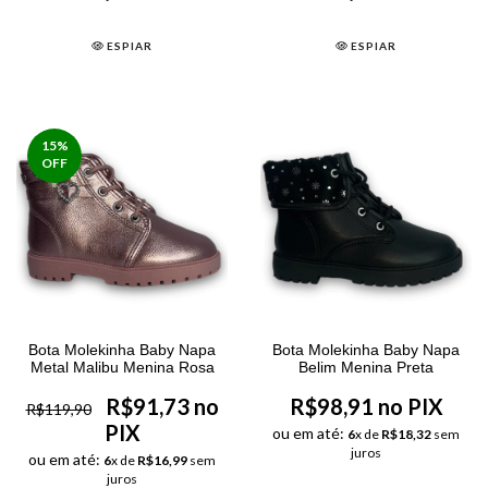
ESPIAR
ESPIAR
15
%
OFF
Bota Molekinha Baby Napa
Bota Molekinha Baby Napa
Metal Malibu Menina Rosa
Belim Menina Preta
R$91,73 no
R$98,91 no PIX
R$119,90
PIX
ou em até:
6
x de
R$18,32
sem
juros
ou em até:
6
x de
R$16,99
sem
juros