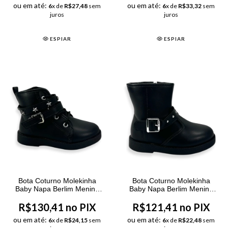
ou em até:
ou em até:
6
x de
R$27,48
sem
6
x de
R$33,32
sem
juros
juros
ESPIAR
ESPIAR
Bota Coturno Molekinha
Bota Coturno Molekinha
Baby Napa Berlim Menina
Baby Napa Berlim Menina
Preta
Preta
R$130,41 no PIX
R$121,41 no PIX
ou em até:
ou em até:
6
x de
R$24,15
sem
6
x de
R$22,48
sem