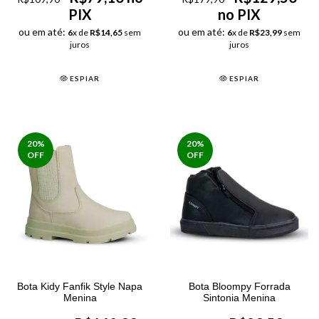
PIX
no PIX
ou em até:
ou em até:
6
x de
R$14,65
sem
6
x de
R$23,99
sem
juros
juros
ESPIAR
ESPIAR
20
%
20
%
OFF
OFF
Bota Kidy Fanfik Style Napa
Bota Bloompy Forrada
Menina
Sintonia Menina