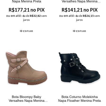
Napa Menina Preta
Versalhes Napa Menina
Preta
R$177,21 no PIX
R$141,21 no PIX
ou em até:
ou em até:
6
x de
R$32,82
sem
6
x de
R$26,15
sem
juros
juros
ESPIAR
ESPIAR
Bota Bloompy Baby
Bota Coturno Molekinha
Versalhes Napa Menina
Napa Floather Menina Preta
Rosa