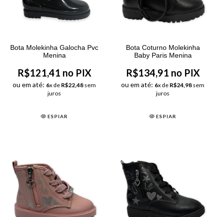
Bota Molekinha Galocha Pvc
Bota Coturno Molekinha
Menina
Baby Paris Menina
R$121,41 no PIX
R$134,91 no PIX
ou em até:
ou em até:
6
x de
R$22,48
sem
6
x de
R$24,98
sem
juros
juros
ESPIAR
ESPIAR