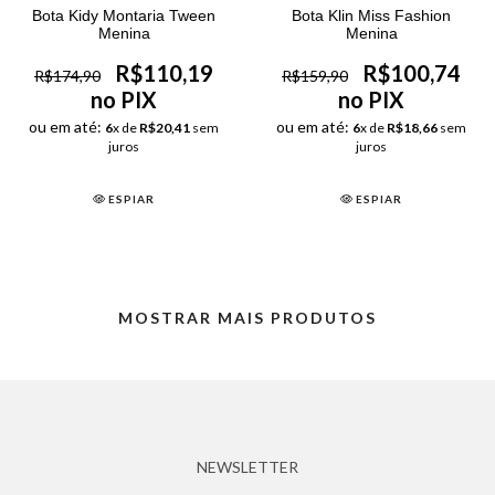
Bota Kidy Montaria Tween
Bota Klin Miss Fashion
Menina
Menina
R$110,19
R$100,74
R$174,90
R$159,90
no PIX
no PIX
ou em até:
ou em até:
6
x de
R$20,41
sem
6
x de
R$18,66
sem
juros
juros
ESPIAR
ESPIAR
MOSTRAR MAIS PRODUTOS
NEWSLETTER