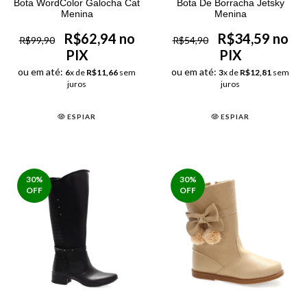
Bota WordColor Galocha Cat
Bota De Borracha Jetsky
Menina
Menina
R$62,94 no
R$34,59 no
R$99,90
R$54,90
PIX
PIX
ou em até:
ou em até:
6
x de
R$11,66
sem
3
x de
R$12,81
sem
juros
juros
ESPIAR
ESPIAR
30
%
30
%
OFF
OFF