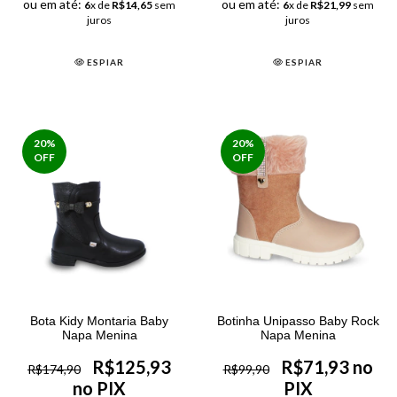
ou em até:
ou em até:
6
x de
R$14,65
sem
6
x de
R$21,99
sem
juros
juros
ESPIAR
ESPIAR
20
%
20
%
OFF
OFF
Bota Kidy Montaria Baby
Botinha Unipasso Baby Rock
Napa Menina
Napa Menina
R$125,93
R$71,93 no
R$174,90
R$99,90
no PIX
PIX