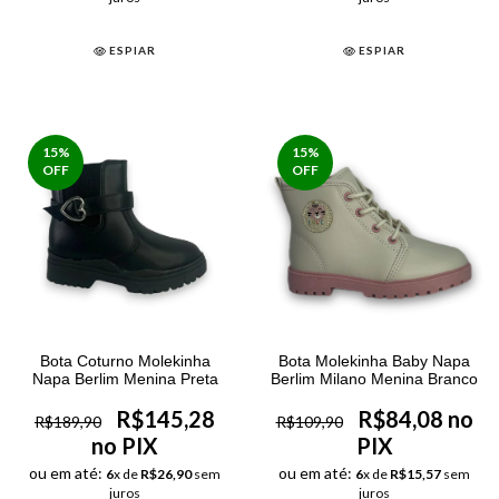
ESPIAR
ESPIAR
15
%
15
%
OFF
OFF
Bota Coturno Molekinha
Bota Molekinha Baby Napa
Napa Berlim Menina Preta
Berlim Milano Menina Branco
R$145,28
R$84,08 no
R$189,90
R$109,90
no PIX
PIX
ou em até:
ou em até:
6
x de
R$26,90
sem
6
x de
R$15,57
sem
juros
juros