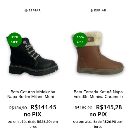
ESPIAR
ESPIAR
15
%
15
%
OFF
OFF
Bota Coturno Molekinha
Bota Forrada Katurê Napa
Napa Berlim Milano Menina
Veludão Menina Caramelo
Preto
R$141,45
R$145,28
R$184,90
R$189,90
no PIX
no PIX
ou em até:
ou em até:
6
x de
R$26,20
sem
6
x de
R$26,90
sem
juros
juros