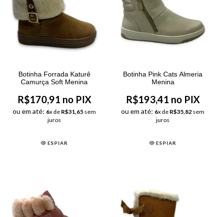
Botinha Forrada Katurê
Botinha Pink Cats Almeria
Camurça Soft Menina
Menina
R$170,91 no PIX
R$193,41 no PIX
ou em até:
ou em até:
6
x de
R$31,65
sem
6
x de
R$35,82
sem
juros
juros
ESPIAR
ESPIAR