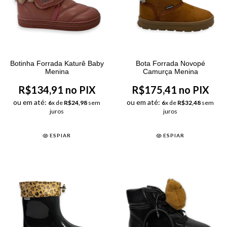
Botinha Forrada Katurê Baby
Bota Forrada Novopé
Menina
Camurça Menina
R$134,91 no PIX
R$175,41 no PIX
ou em até:
ou em até:
6
x de
R$24,98
sem
6
x de
R$32,48
sem
juros
juros
ESPIAR
ESPIAR