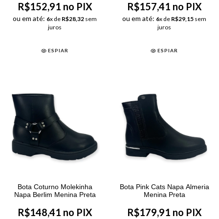
R$152,91 no PIX
R$157,41 no PIX
ou em até:
ou em até:
6
x de
R$28,32
sem
6
x de
R$29,15
sem
juros
juros
ESPIAR
ESPIAR
Bota Coturno Molekinha
Bota Pink Cats Napa Almeria
Napa Berlim Menina Preta
Menina Preta
R$148,41 no PIX
R$179,91 no PIX