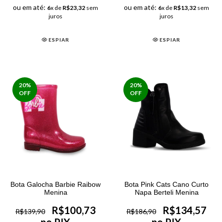
ou em até:
ou em até:
6
x de
R$23,32
sem
6
x de
R$13,32
sem
juros
juros
ESPIAR
ESPIAR
20
%
20
%
OFF
OFF
Bota Galocha Barbie Raibow
Bota Pink Cats Cano Curto
Menina
Napa Berteli Menina
R$100,73
R$134,57
R$139,90
R$186,90
no PIX
no PIX