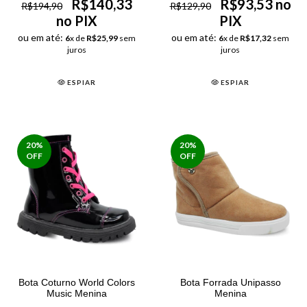
R$140,33
R$93,53 no
R$194,90
R$129,90
no PIX
PIX
ou em até:
ou em até:
6
x de
R$25,99
sem
6
x de
R$17,32
sem
juros
juros
ESPIAR
ESPIAR
20
%
20
%
OFF
OFF
Bota Coturno World Colors
Bota Forrada Unipasso
Music Menina
Menina