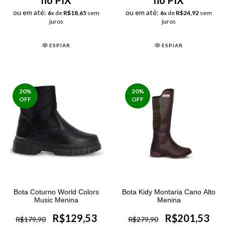
ou em até:
ou em até:
6
x de
R$18,65
sem
6
x de
R$24,92
sem
juros
juros
ESPIAR
ESPIAR
20
%
20
%
OFF
OFF
Bota Coturno World Colors
Bota Kidy Montaria Cano Alto
Music Menina
Menina
R$129,53
R$201,53
R$179,90
R$279,90