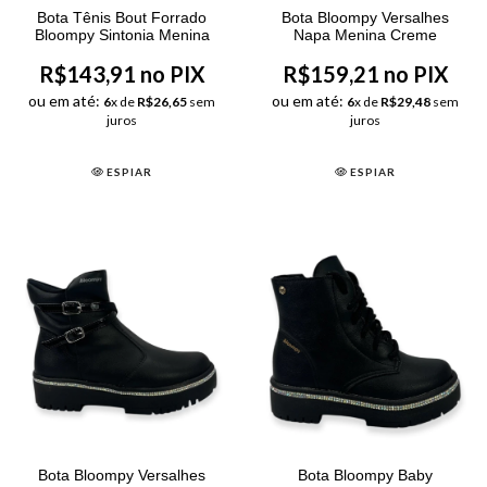
Bota Tênis Bout Forrado
Bota Bloompy Versalhes
Bloompy Sintonia Menina
Napa Menina Creme
R$143,91 no PIX
R$159,21 no PIX
ou em até:
ou em até:
6
x de
R$26,65
sem
6
x de
R$29,48
sem
juros
juros
ESPIAR
ESPIAR
Bota Bloompy Versalhes
Bota Bloompy Baby