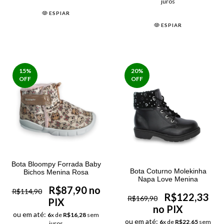
juros
ESPIAR
ESPIAR
15
%
20
%
OFF
OFF
Bota Bloompy Forrada Baby
Bota Coturno Molekinha
Bichos Menina Rosa
Napa Love Menina
R$87,90 no
R$114,90
R$122,33
R$169,90
PIX
no PIX
ou em até:
6
x de
R$16,28
sem
ou em até:
6
x de
R$22,65
sem
juros