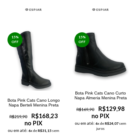
ESPIAR
ESPIAR
15
%
15
%
OFF
OFF
Bota Pink Cats Cano Curto
Napa Almeria Menina Preta
Bota Pink Cats Cano Longo
Napa Berteli Menina Preta
R$129,98
R$169,90
no PIX
R$168,23
R$219,90
no PIX
ou em até:
6
x de
R$24,07
sem
juros
ou em até:
6
x de
R$31,15
sem