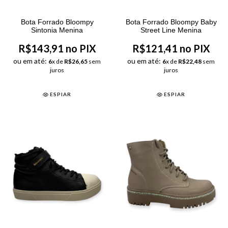
Bota Forrado Bloompy
Bota Forrado Bloompy Baby
Sintonia Menina
Street Line Menina
R$143,91 no PIX
R$121,41 no PIX
ou em até:
ou em até:
6
x de
R$26,65
sem
6
x de
R$22,48
sem
juros
juros
ESPIAR
ESPIAR