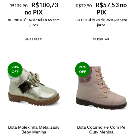
R$100,73
R$57,53 no
R$139,90
R$79,90
no PIX
PIX
ou em até:
ou em até:
6
x de
R$18,65
sem
6
x de
R$10,65
sem
juros
juros
ESPIAR
ESPIAR
20
%
20
%
OFF
OFF
Bota Molekinha Metalizado
Bota Coturno Pé Com Pé
Beby Menina
Guty Menina