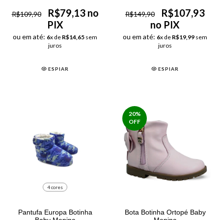
R$79,13 no
R$107,93
R$109,90
R$149,90
PIX
no PIX
ou em até:
ou em até:
6
x de
R$14,65
sem
6
x de
R$19,99
sem
juros
juros
ESPIAR
ESPIAR
20
%
OFF
4 cores
Pantufa Europa Botinha
Bota Botinha Ortopé Baby
Baby Menina
Menina