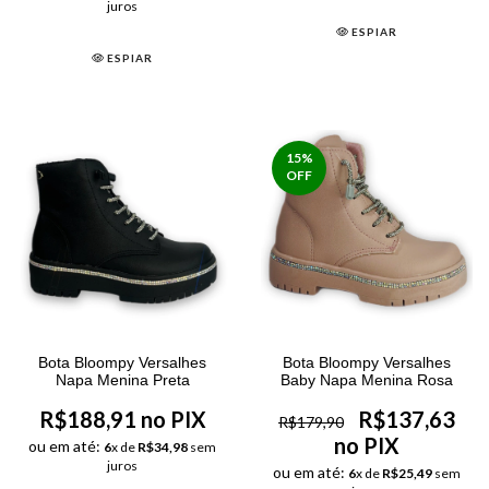
juros
ESPIAR
ESPIAR
15
%
OFF
Bota Bloompy Versalhes
Bota Bloompy Versalhes
Napa Menina Preta
Baby Napa Menina Rosa
R$188,91 no PIX
R$137,63
R$179,90
no PIX
ou em até:
6
x de
R$34,98
sem
juros
ou em até:
6
x de
R$25,49
sem