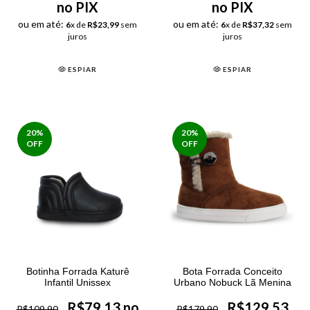
no PIX
no PIX
ou em até:
ou em até:
6
x de
R$23,99
sem
6
x de
R$37,32
sem
juros
juros
ESPIAR
ESPIAR
20
%
20
%
OFF
OFF
Botinha Forrada Katurê
Bota Forrada Conceito
Infantil Unissex
Urbano Nobuck Lã Menina
R$79,13 no
R$129,53
R$109,90
R$179,90