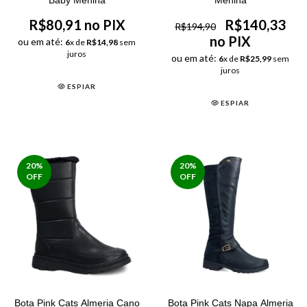
R$80,91 no PIX
R$140,33
R$194,90
no PIX
ou em até:
6
x de
R$14,98
sem
juros
ou em até:
6
x de
R$25,99
sem
juros
ESPIAR
ESPIAR
20
%
20
%
OFF
OFF
Bota Pink Cats Almeria Cano
Bota Pink Cats Napa Almeria