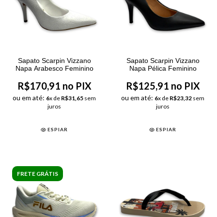
Sapato Scarpin Vizzano
Sapato Scarpin Vizzano
Napa Arabesco Feminino
Napa Pélica Feminino
R$170,91 no PIX
R$125,91 no PIX
ou em até:
ou em até:
6
x de
R$31,65
sem
6
x de
R$23,32
sem
juros
juros
ESPIAR
ESPIAR
FRETE GRÁTIS