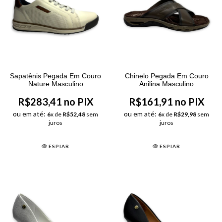
Sapatênis Pegada Em Couro
Chinelo Pegada Em Couro
Nature Masculino
Anilina Masculino
R$283,41 no PIX
R$161,91 no PIX
ou em até:
ou em até:
6
x de
R$52,48
sem
6
x de
R$29,98
sem
juros
juros
ESPIAR
ESPIAR