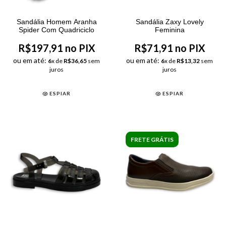
Sandália Homem Aranha
Sandália Zaxy Lovely
Spider Com Quadriciclo
Feminina
R$197,91 no PIX
R$71,91 no PIX
ou em até:
ou em até:
6
x de
R$36,65
sem
6
x de
R$13,32
sem
juros
juros
ESPIAR
ESPIAR
FRETE GRÁTIS