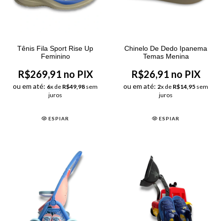
Tênis Fila Sport Rise Up
Chinelo De Dedo Ipanema
Feminino
Temas Menina
R$269,91 no PIX
R$26,91 no PIX
ou em até:
ou em até:
6
x de
R$49,98
sem
2
x de
R$14,95
sem
juros
juros
ESPIAR
ESPIAR